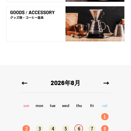
2026年8月
sun
mon
tue
wed
thu
fri
sat
1
2
3
4
5
6
7
8