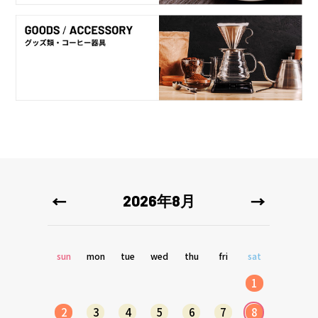
2026年8月
sun
mon
tue
wed
thu
fri
sat
1
2
3
4
5
6
7
8