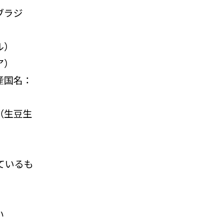
ブラジ
ル）
ア）
産国名：
（生豆生
ているも
い