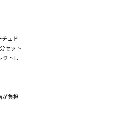
ーチェド
杯分セット
レクトし
。
店が負担