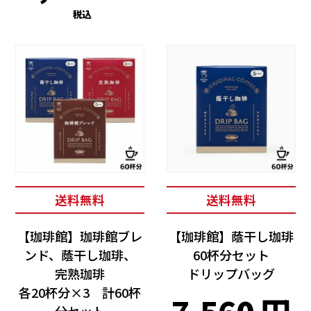
税込
送料無料
送料無料
【珈琲館】珈琲館ブレ
【珈琲館】蔭干し珈琲
ンド、蔭干し珈琲、
60杯分セット
完熟珈琲
ドリップバッグ
各20杯分×3 計60杯
分セット