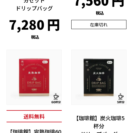
7,560
ドリップバッグ
税込
7,280
在庫切れ
税込
送料無料
【珈琲館】炭火珈琲5
杯分
【珈琲館】完熟珈琲60