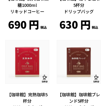
糖1000ml
5杯分
リキッドコーヒー
ドリップバッグ
690
630
税込
税込
【珈琲館】完熟珈琲5
【珈琲館】珈琲館ブレ
杯分
ンド5杯分