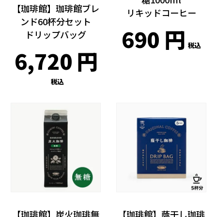
【珈琲館】珈琲館ブレ
リキッドコーヒー
ンド60杯分セット
690
ドリップバッグ
税込
6,720
税込
【珈琲館】炭火珈琲無
【珈琲館】蔭干し珈琲