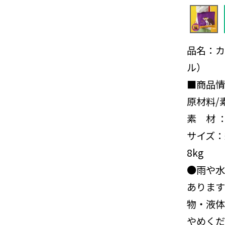
品名：カ
ル）
■商品情
原材料/
素 材 
サイズ：
8kg
●雨や水
あります
物・液体
やめくだ