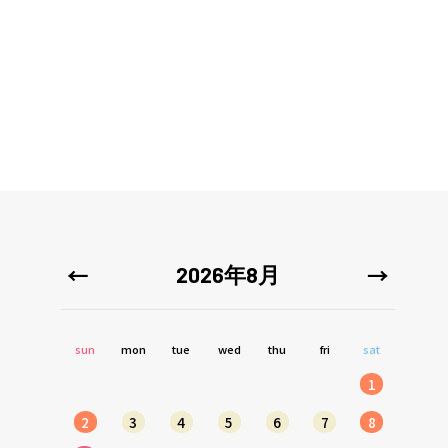
2026年8月
sun
mon
tue
wed
thu
fri
sat
1
2
3
4
5
6
7
8