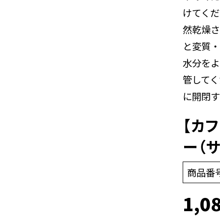
けてくだ
然乾燥さ
と変質・
水分をよ
管してく
に開閉す
【カ
ー（サ
商品番
1,0