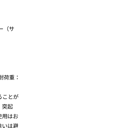
ー（サ
 耐荷重：
ることが
、突起
使用はお
洗いは避