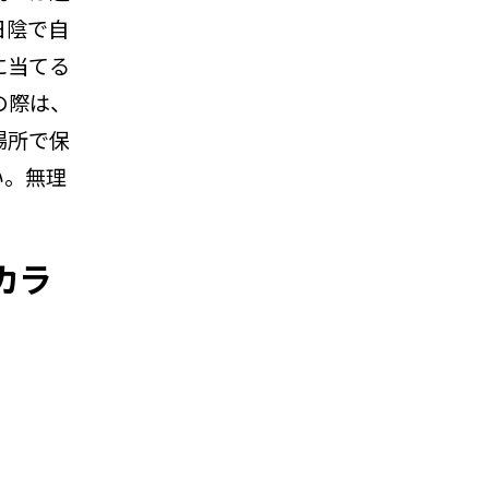
日陰で自
に当てる
の際は、
場所で保
い。無理
カラ