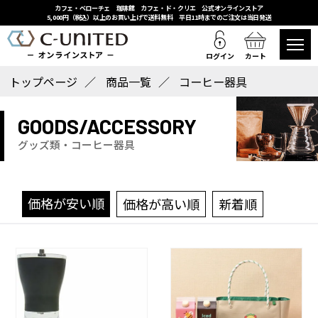
カフェ・ベローチェ 珈琲館 カフェ・ド・クリエ 公式オンラインストア
5,000円（税込）以上のお買い上げで送料無料 平日11時までのご注文は当日発送
ログイン
カート
トップページ
商品一覧
コーヒー器具
GOODS/ACCESSORY
グッズ類・コーヒー器具
価格が安い順
価格が高い順
新着順