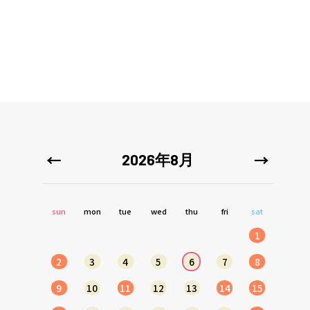
2026年8月
sun
mon
tue
wed
thu
fri
sat
1
2
3
4
5
6
7
8
9
10
11
12
13
14
15