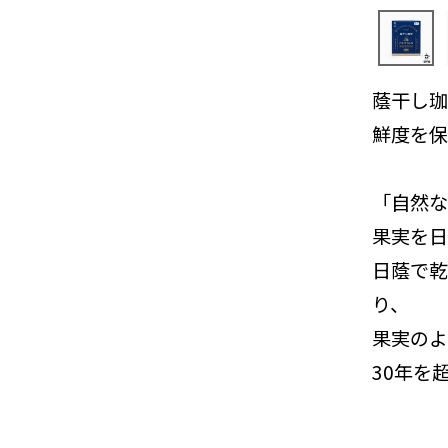
蔭干し珈
鮮度を保
「自然な
果実を日
日蔭で乾
り、
果実のよ
30年を