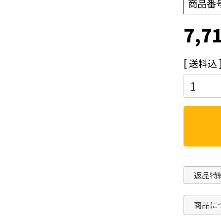
商品番
7,7
送料込
返品特
商品に