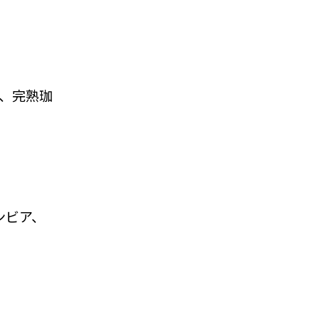
分、完熟珈
）
ンビア、