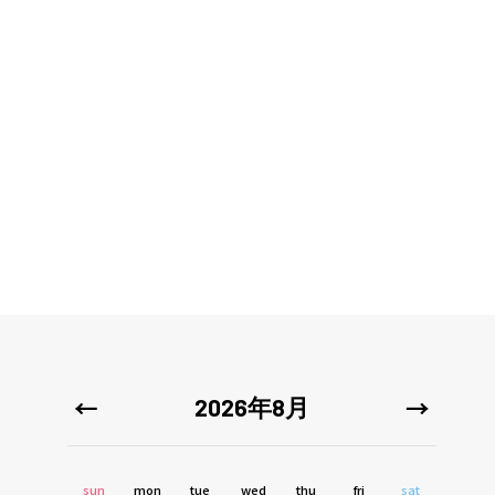
2026年8月
sun
mon
tue
wed
thu
fri
sat